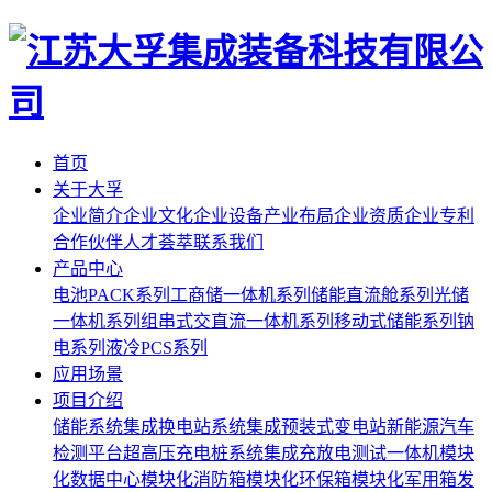
首页
关于大孚
企业简介
企业文化
企业设备
产业布局
企业资质
企业专利
合作伙伴
人才荟萃
联系我们
产品中心
电池PACK系列
工商储一体机系列
储能直流舱系列
光储
一体机系列
组串式交直流一体机系列
移动式储能系列
钠
电系列
液冷PCS系列
应用场景
项目介绍
储能系统集成
换电站系统集成
预装式变电站
新能源汽车
检测平台
超高压充电桩系统集成
充放电测试一体机
模块
化数据中心
模块化消防箱
模块化环保箱
模块化军用箱
发